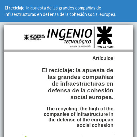
Volver
El reciclaje: la apuesta de las grandes compañías de
a
infraestructuras en defensa de la cohesión social europea.
los
detalles
del
artículo