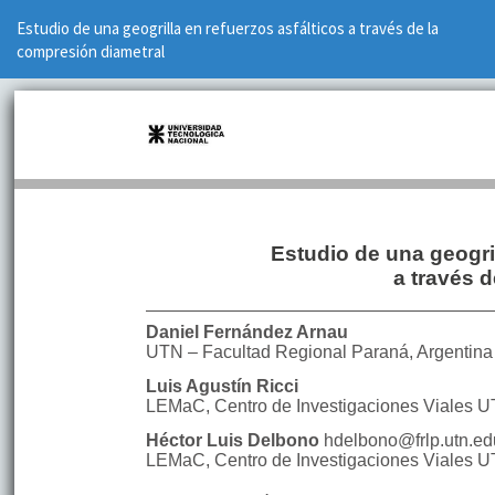
Volver
Estudio de una geogrilla en refuerzos asfálticos a través de la
a
compresión diametral
los
detalles
del
artículo