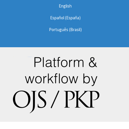
English
Español (España)
Português (Brasil)
Gabung sekarang di
STM88
situs slot gacor terpercaya dengan teknologi enkripsi terbaik dan jaminan pembayaran 100% aman.
Karya ini
dilisensikan di bawah Lisensi
Internasional Creative Commons Atribusi-NonKomersial-
TanpaTurunan 4.0
TEKNOLOGI KECERDASAN. Jurnal Teknik. Universitas
Teknologi Nasional. Fakultas Regional La Plata. Sekretariat
Sains dan Teknologi. Jalan ke-60 dan Jalan ke-124, Berisso,
Buenos Aires, Argentina.