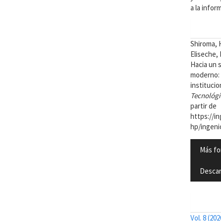
a la inform
Detal
Cómo ci
del
Shiroma, H
Eliseche, M
artíc
Hacia un 
moderno: 
instituci
Tecnológi
partir de
https://in
hp/ingeni
Más fo
Descar
Númer
Vol. 8 (202