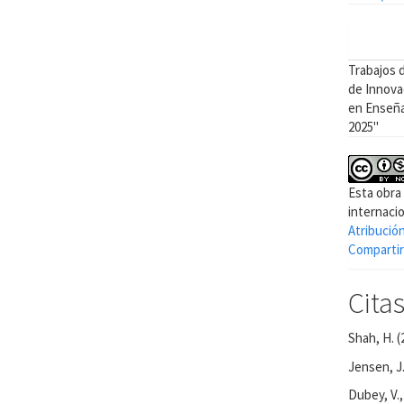
Secció
Trabajos 
de Innova
en Enseña
2025"
Esta obra 
internaci
Atribució
CompartirI
Cita
Shah, H. (
Jensen, J.
Dubey, V.,