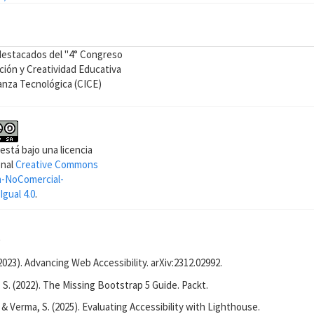
n
destacados del "4° Congreso
ción y Creatividad Educativa
nza Tecnológica (CICE)
está bajo una licencia
onal
Creative Commons
n-NoComercial-
gual 4.0
.
s
2023). Advancing Web Accessibility. arXiv:2312.02992.
 S. (2022). The Missing Bootstrap 5 Guide. Packt.
 & Verma, S. (2025). Evaluating Accessibility with Lighthouse.