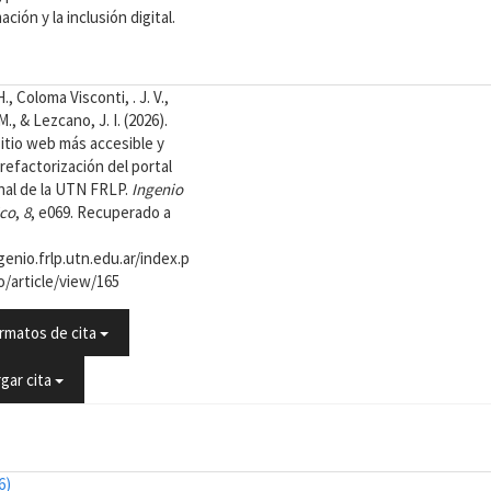
ación y la inclusión digital.
les
tar
., Coloma Visconti, . J. V.,
., & Lezcano, J. I. (2026).
ulo
sitio web más accesible y
refactorización del portal
onal de la UTN FRLP.
Ingenio
co
,
8
, e069. Recuperado a
genio.frlp.utn.edu.ar/index.p
o/article/view/165
rmatos de cita
gar cita
o
6)