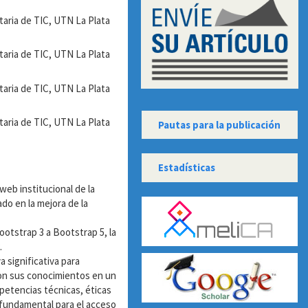
ENVIOARTICULOS
taria de TIC, UTN La Plata
taria de TIC, UTN La Plata
taria de TIC, UTN La Plata
taria de TIC, UTN La Plata
Pautas para la publicación
PAUTAS
Estadísticas
ESTADISTICAS
web institucional de la
ado en la mejora de la
INDIZACIONES
ootstrap 3 a Bootstrap 5, la
.
a significativa para
ron sus conocimientos en un
mpetencias técnicas, éticas
 fundamental para el acceso