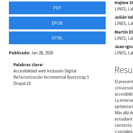
Barra
Cont
Hajime S
PDF
LINES, La
lateral
princ
Julián Va
del
del
EPUB
LINES, La
Martín E
artículo
artíc
HTML
LINES, La
Juan Ign
Publicado:
Jan 28, 2026
LINES, La
Palabras clave:
Res
Accesibilidad web Inclusión Digital
Refactorización Incremental Bootstrap 5
El present
Drupal 10
Universid
accesibili
La interve
optimizaci
Más allá d
estudiant
contexto r
y sociale