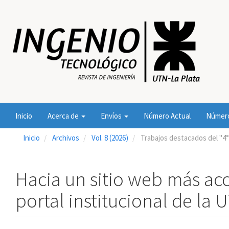
Navegación
principal
Contenido
principal
Barra
lateral
Inicio
Acerca de
Envíos
Número Actual
Número
Inicio
Archivos
Vol. 8 (2026)
Trabajos destacados del "4°
Hacia un sitio web más acc
portal institucional de la