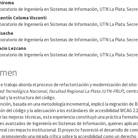
enido
hiroma
boratorio de Ingeniería en Sistemas de Información, UTN La Plata. Secre
ipal
lentín Coloma Visconti
boratorio de Ingeniería en Sistemas de Información, UTN La Plata. Secre
liseche
ulo
boratorio de Ingeniería en Sistemas de Información, UTN La Plata. Secre
acio Lezcano
boratorio de Ingeniería en Sistemas de Información, UTN La Plata. Secre
umen
e trabajo aborda el proceso de refactorización y modernización del sitio 
ad Tecnológica Nacional, Facultad Regional La Plata (UTN-FRLP)
, centr
dad y la estructura del código.
nción, basada en una metodología incremental, implicó la migración de B
ón del código y la adecuación a los estándares de accesibilidad WCAG 2.2
e las mejoras técnicas, esta experiencia constituyó una práctica formativ
es avanzados de Ingeniería en Sistemas de Información, quienes aplica
eal con impacto institucional. El proyecto favoreció el desarrollo de co
s, promoviendo una mirada crítica sobre la accesibilidad como un derecho