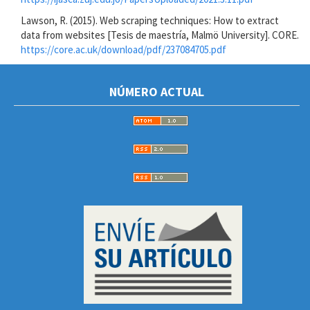
Lawson, R. (2015). Web scraping techniques: How to extract
data from websites [Tesis de maestría, Malmö University]. CORE.
https://core.ac.uk/download/pdf/237084705.pdf
NÚMERO ACTUAL
ENVIOARTICULOS