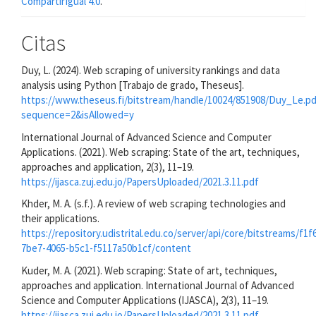
CompartirIgual 4.0
.
Citas
Duy, L. (2024). Web scraping of university rankings and data
analysis using Python [Trabajo de grado, Theseus].
https://www.theseus.fi/bitstream/handle/10024/851908/Duy_Le.pd
sequence=2&isAllowed=y
International Journal of Advanced Science and Computer
Applications. (2021). Web scraping: State of the art, techniques,
approaches and application, 2(3), 11–19.
https://ijasca.zuj.edu.jo/PapersUploaded/2021.3.11.pdf
Khder, M. A. (s.f.). A review of web scraping technologies and
their applications.
https://repository.udistrital.edu.co/server/api/core/bitstreams/f1f
7be7-4065-b5c1-f5117a50b1cf/content
Kuder, M. A. (2021). Web scraping: State of art, techniques,
approaches and application. International Journal of Advanced
Science and Computer Applications (IJASCA), 2(3), 11–19.
https://ijasca.zuj.edu.jo/PapersUploaded/2021.3.11.pdf