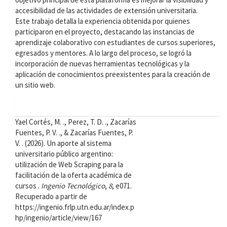
accesibilidad de las actividades de extensión universitaria.
Este trabajo detalla la experiencia obtenida por quienes
participaron en el proyecto, destacando las instancias de
aprendizaje colaborativo con estudiantes de cursos superiores,
egresados y mentores. A lo largo del proceso, se logró la
incorporación de nuevas herramientas tecnológicas y la
aplicación de conocimientos preexistentes para la creación de
un sitio web.
Detalles
Cómo citar
del
Yael Cortés, M. ., Perez, T. D. ., Zacarías
Fuentes, P. V. ., & Zacarías Fuentes, P.
artículo
V. . (2026). Un aporte al sistema
universitario público argentino:
utilización de Web Scraping para la
facilitación de la oferta académica de
cursos .
Ingenio Tecnológico
,
8
, e071.
Recuperado a partir de
https://ingenio.frlp.utn.edu.ar/index.p
hp/ingenio/article/view/167