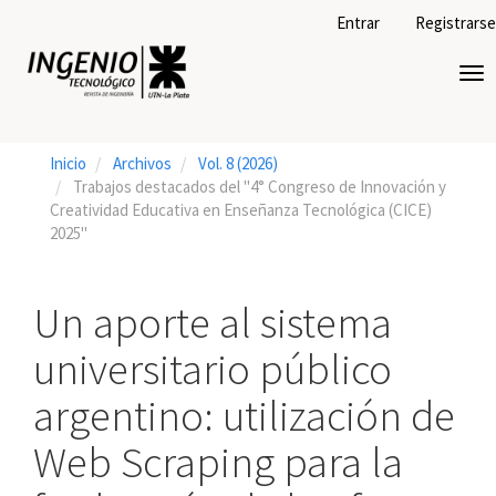
Navegación
Entrar
Registrarse
principal
Contenido
Tog
principal
nav
Barra
lateral
Inicio
Archivos
Vol. 8 (2026)
Trabajos destacados del "4° Congreso de Innovación y
Creatividad Educativa en Enseñanza Tecnológica (CICE)
2025"
Un aporte al sistema
universitario público
argentino: utilización de
Web Scraping para la