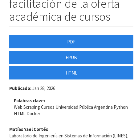
facilitación de la oferta
académica de cursos
Barra
PDF
lateral
EPUB
del
artículo
HTML
Publicado:
Jan 28, 2026
Palabras clave:
Web Scraping Cursos Universidad Pública Argentina Python
HTML Docker
Contenido
Matías Yael Cortés
Laboratorio de Ingeniería en Sistemas de Información (LINES),