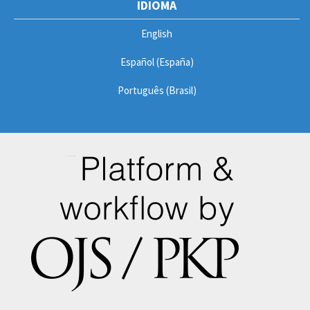
IDIOMA
English
Español (España)
Português (Brasil)
Gabung sekarang di
STM88
situs slot gacor terpercaya dengan teknologi enkripsi terbaik dan jaminan pembayaran 100% aman.
Karya ini
dilisensikan di bawah Lisensi
Internasional Creative Commons Atribusi-NonKomersial-
TanpaTurunan 4.0
TEKNOLOGI KECERDASAN. Jurnal Teknik. Universitas
Teknologi Nasional. Fakultas Regional La Plata. Sekretariat
Sains dan Teknologi. Jalan ke-60 dan Jalan ke-124, Berisso,